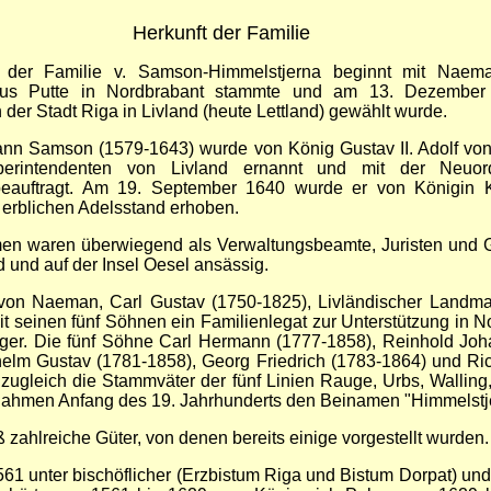
Herkunft der Familie
 der Familie v. Samson-Himmelstjerna beginnt mit Nae
us Putte in Nordbrabant stammte und am 13. Dezembe
er Stadt Riga in Livland (heute Lettland) gewählt wurde.
nn Samson (1579-1643) wurde von König Gustav II. Adolf v
erintendenten von Livland ernannt und mit der Neuo
eauftragt. Am 19. September 1640 wurde er von Königin K
erblichen Adelsstand erhoben.
n waren überwiegend als Verwaltungsbeamte, Juristen und G
d und auf der Insel Oesel ansässig.
von Naeman, Carl Gustav (1750-1825), Livländischer Landma
 mit seinen fünf Söhnen ein Familienlegat zur Unterstützung in N
ger. Die fünf Söhne Carl Hermann (1777-1858), Reinhold Jo
helm Gustav (1781-1858), Georg Friedrich (1783-1864) und Ri
 zugleich die Stammväter der fünf Linien Rauge, Urbs, Walling
nahmen Anfang des 19. Jahrhunderts den Beinamen "Himmelstj
 zahlreiche Güter, von denen bereits einige vorgestellt wurden.
561 unter bischöflicher (Erzbistum Riga und Bistum Dorpat) un