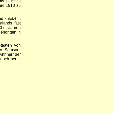
bis 1710 zu
hre 1918 zu
d zuletzt in
tlands fast
0-er Jahren
ehörigen in
Staaten von
 v. Samson-
Ahnherr der
 noch heute