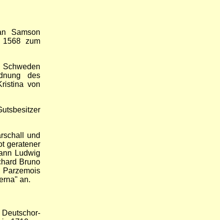
man Samson
r 1568 zum
on Schweden
rdnung des
ristina von
utsbesitzer
rschall und
ot geratener
hann Ludwig
chard Bruno
, Parzemois
erna" an.
d Deutschor-