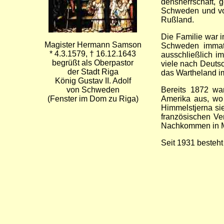
densherrschaft, 
Schweden und von
Rußland.
Die Familie war i
Magister Hermann Samson
Schweden immatri
* 4.3.1579, † 16.12.1643
ausschließlich i
begrüßt als Oberpastor
viele nach Deuts
der Stadt Riga
das Wartheland i
König Gustav II. Adolf
von Schweden
Bereits 1872 wa
(Fenster im Dom zu Riga)
Amerika aus, wo
Himmelstjerna si
französischen Ve
Nachkommen in 
Seit 1931 