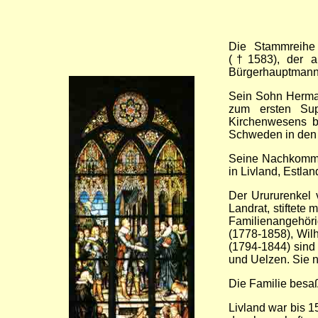
Die Stammreihe
(†1583), der a
Bürgerhauptmann d
Sein Sohn Herma
zum ersten Sup
Kirchenwesens b
Schweden in den 
Seine Nachkomme
in Livland, Estlan
Der Urururenkel 
Landrat, stiftete
Familienangehöri
(1778-1858), Wil
(1794-1844) sind
und Uelzen. Sie 
Die Familie besaß
Livland war bis 1