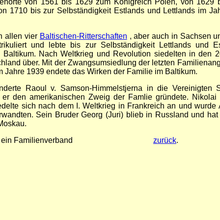
gehörte von 1561 bis 1629 zum Königreich Polen, von 1629 
 1710 bis zur Selbständigkeit Estlands und Lettlands im Ja
n allen vier
Baltischen-Ritterschaften
, aber auch in Sachsen un
kuliert und lebte bis zur Selbständigkeit Lettlands und Es
m Baltikum. Nach Weltkrieg und Revolution siedelten in den 2
chland über. Mit der Zwangsumsiedlung der letzten Familienang
m Jahre 1939 endete das Wirken der Familie im Baltikum.
nderte Raoul v. Samson-Himmelstjerna in die Vereinigten 
 er den amerikanischen Zweig der Famlie gründete. Nikolai
edelte sich nach dem I. Weltkrieg in Frankreich an und wurde 
rwandten. Sein Bruder Georg (Juri) blieb in Russland und hat
Moskau.
besteht ein Familienverband
zurück
.